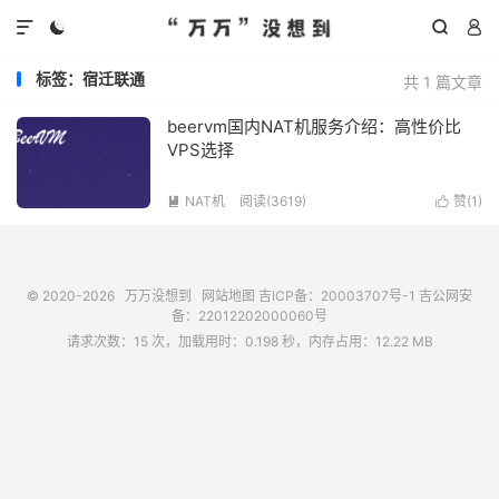




标签：宿迁联通
共 1 篇文章
beervm国内NAT机服务介绍：高性价比
VPS选择
NAT机
阅读(
3619
)
赞(
1
)


© 2020-2026
万万没想到
网站地图
吉ICP备：20003707号-1
吉公网安
备：22012202000060号
请求次数：15 次，加载用时：0.198 秒，内存占用：12.22 MB