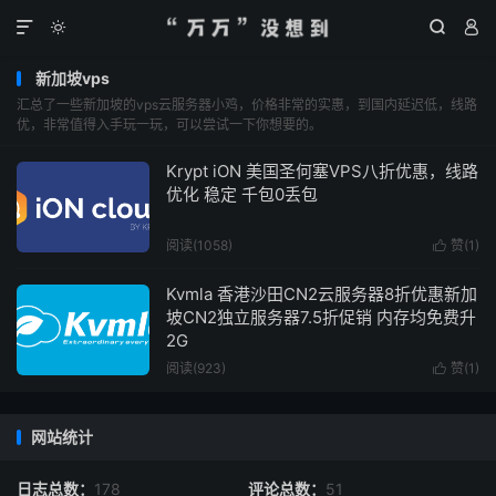




新加坡vps
汇总了一些新加坡的vps云服务器小鸡，价格非常的实惠，到国内延迟低，线路
优，非常值得入手玩一玩，可以尝试一下你想要的。
Krypt iON 美国圣何塞VPS八折优惠，线路
优化 稳定 千包0丢包
阅读(
1058
)
赞(
1
)

Kvmla 香港沙田CN2云服务器8折优惠新加
坡CN2独立服务器7.5折促销 内存均免费升
2G
阅读(
923
)
赞(
1
)

网站统计
日志总数：
178
评论总数：
51