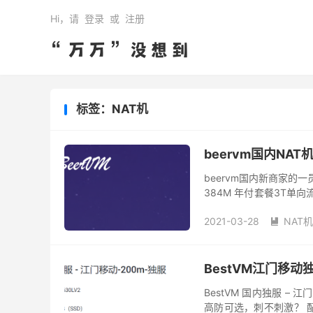
Hi，请
登录
或
注册
标签：NAT机
beervm国内NA
beervm国内新商家的一
384M 年付套餐3T单向流量
套餐2T单向流量256M R..
2021-03-28
NAT机

BestVM江门移动
BestVM 国内独服 –
高防可选，刺不刺激？ 配置介