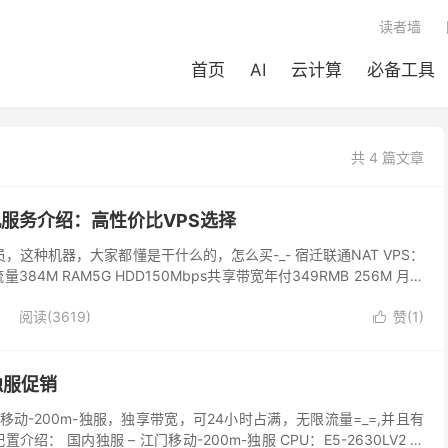
读者墙
首页
AI
云计算
必备工具
共 4 篇文章
T机服务介绍：高性价比VPS选择
员，这种机器，大家都懂是干什么的，怎么买-_- 宿迁联通NAT VPS：
384M RAM5G HDD150Mbps共享带宽年付349RMB 256M 月付
.
阅读(
3619
)
赞(
1
)

独服促销
 江门移动-200m-独服，独享带宽，可24小时占满，无限流量=_=,并且有
绍： 国内独服 – 江门移动-200m-独服 CPU：E5-2630LV2 内