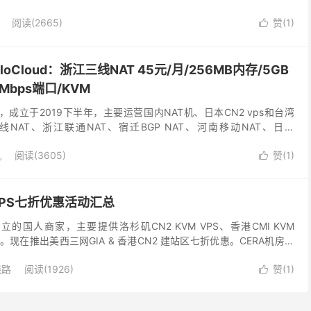
阅读(
2665
)
赞(
1
)

oCloud：浙江三线NAT 45元/月/256MB内存/5GB
Mbps端口/KVM
商家，成立于2019下半年，主要运营国内NAT机、日本CN2 vps和台湾
线NAT、浙江联通NAT、宿迁BGP NAT、河南移动NAT、日本
0M等。 具体有什么...
机
阅读(
3605
)
赞(
1
)

VPS七折优惠活动汇总
立的国人商家，主要提供洛杉矶CN2 KVM VPS、香港CMI KVM
。现在推出美西三网GIA & 香港CN2 建站区七折优惠。CERA机房，
 51...
线路
阅读(
1926
)
赞(
1
)
