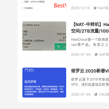
存：16...
2020-12-13
NAT机

【NAT-中转机】Hal
空间/2TB流量/100
HaloCloud是一个新
vps等产品。有浙江三
CN2vps、台湾VDS/55
2020-07-30
NAT

修罗云 2020新春
修罗云是于2019年新成
VPS、洛杉矶虚拟主机等
三网 CN2 GIA ，季付送内存
2020-07-24
CN2
