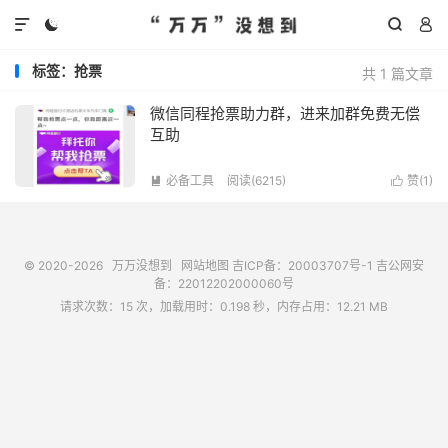




标签：抢票
共 1 篇文章
微信同程抢票助力群，进来加群免费无偿
互助
必备工具
阅读(
6215
)
赞(
1
)


© 2020-2026
万万没想到
网站地图
吉ICP备：20003707号-1
吉公网安
备：22012202000060号
请求次数：15 次，加载用时：0.198 秒，内存占用：12.21 MB