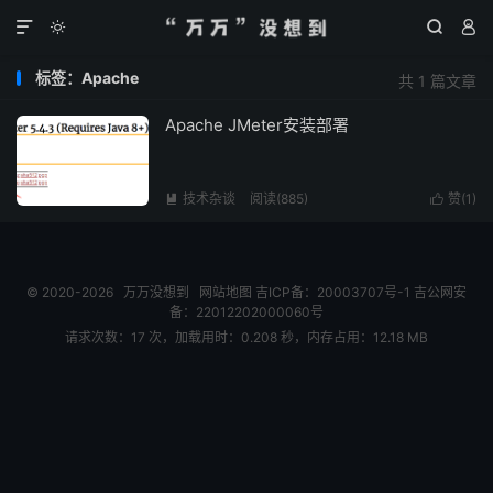




标签：Apache
共 1 篇文章
Apache JMeter安装部署
技术杂谈
阅读(
885
)
赞(
1
)


© 2020-2026
万万没想到
网站地图
吉ICP备：20003707号-1
吉公网安
备：22012202000060号
请求次数：17 次，加载用时：0.208 秒，内存占用：12.18 MB