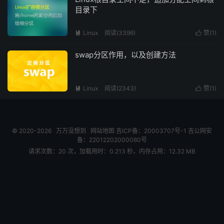
目录下
Linux
阅读(
3396
)
赞(
1
)


swap分区作用，以及创建方法
Linux
阅读(
2343
)
赞(
1
)


© 2020-2026
万万没想到
网站地图
吉ICP备：20003707号-1
吉公网安
备：22012202000060号
请求次数：20 次，加载用时：0.213 秒，内存占用：12.32 MB