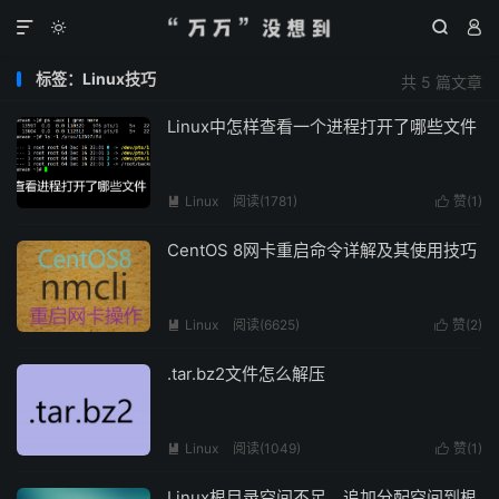




标签：Linux技巧
共 5 篇文章
Linux中怎样查看一个进程打开了哪些文件
Linux
阅读(
1781
)
赞(
1
)


CentOS 8网卡重启命令详解及其使用技巧
Linux
阅读(
6625
)
赞(
2
)


.tar.bz2文件怎么解压
Linux
阅读(
1049
)
赞(
1
)


Linux根目录空间不足，追加分配空间到根