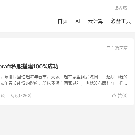
读者墙
首页
AI
云计算
必备工具
共 1 篇文章
raft私服搭建100%成功
，闲聊时回忆起每年春节，大家一起在家里组局域网，一起玩《我的
去年春节疫情的影响，所以我没有回家过年，也就没有跟往年一样，
。 那么我就想如何跨越几千公里的距离，没有其他玩家打扰...
杂谈
阅读(
7262
)
赞(
3
)
