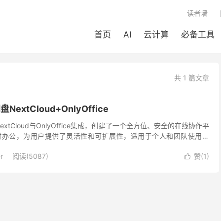
读者墙
首页
AI
云计算
必备工具
共 1 篇文章
NextCloud+OnlyOffice
extCloud与OnlyOffice集成，创建了一个全方位、安全的在线协作平
时办公，为用户提供了灵活性和可扩展性，适用于个人和团队使用。
、安装Docker...
r
阅读(
5087
)
赞(
1
)
