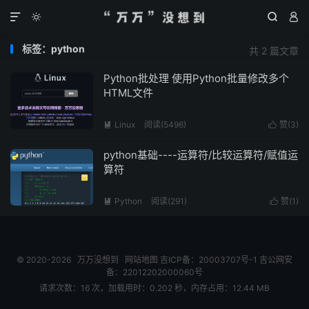




标签：python
共 2 篇文章
Python批处理 使用Python批量修改多个
HTML文件
Linux
阅读(
5496
)
赞(
3
)


python基础----运算符/比较运算符/赋值运
算符
Python
阅读(
291
)
赞(
1
)


© 2020-2026
万万没想到
网站地图
吉ICP备：20003707号-1
吉公网安
备：22012202000060号
请求次数：16 次，加载用时：0.202 秒，内存占用：12.44 MB