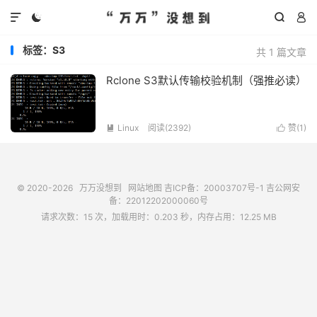




标签：S3
共 1 篇文章
Rclone S3默认传输校验机制（强推必读）
Linux
阅读(
2392
)
赞(
1
)


© 2020-2026
万万没想到
网站地图
吉ICP备：20003707号-1
吉公网安
备：22012202000060号
请求次数：15 次，加载用时：0.203 秒，内存占用：12.25 MB