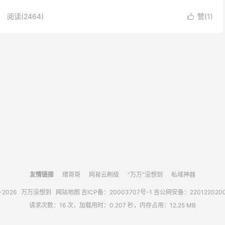
l文件，这个文件是启...
阅读(
2464
)
赞(
1
)

友情链接
缙哥哥
网易云刷级
“万万”没想到
私域神器
0-2026
万万没想到
网站地图
吉ICP备：20003707号-1
吉公网安备：220122020
请求次数：16 次，加载用时：0.207 秒，内存占用：12.25 MB