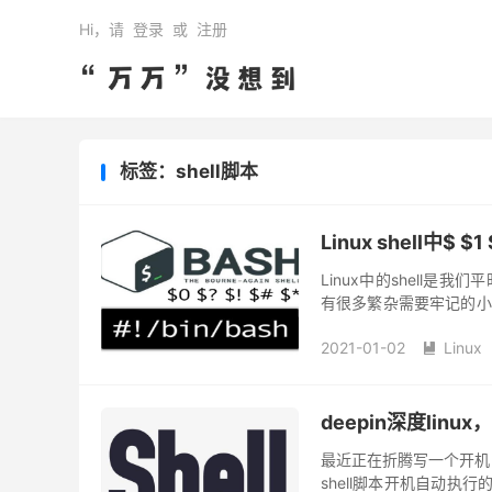
Hi，请
登录
或
注册
标签：shell脚本
Linux shell中$ $
Linux中的shell
有很多繁杂需要牢记的小知识点，
$0 $# $$ $*这些都叫“...
2021-01-02
Linux

deepin深度linu
最近正在折腾写一个开机自
shell脚本开机自动执行