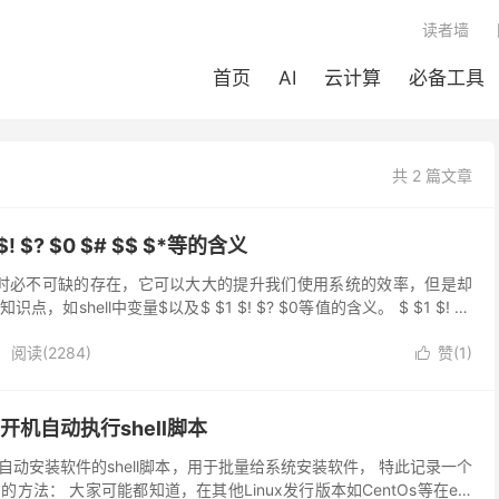
读者墙
首页
AI
云计算
必备工具
共 2 篇文章
1 $! $? $0 $# $$ $*等的含义
是我们平时必不可缺的存在，它可以大大的提升我们使用系统的效率，但是却
如shell中变量$以及$ $1 $! $? $0等值的含义。 $ $1 $! $?
阅读(
2284
)
赞(
1
)

x，开机自动执行shell脚本
动安装软件的shell脚本，用于批量给系统安装软件， 特此记录一个
的的方法： 大家可能都知道，在其他Linux发行版本如CentOs等在etc