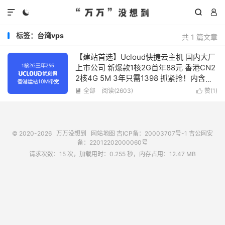




标签：台湾vps
共 1 篇文章
【建站首选】Ucloud快捷云主机 国内大厂
上市公司 新爆款1核2G首年88元 香港CN2
2核4G 5M 3年只需1398 抓紧抢！内含各
地域测试ip
全部
阅读(
2603
)
赞(
1
)


© 2020-2026
万万没想到
网站地图
吉ICP备：20003707号-1
吉公网安
备：22012202000060号
请求次数：15 次，加载用时：0.255 秒，内存占用：12.47 MB