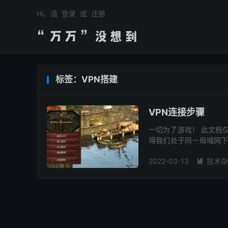
Hi，请
登录
或
注册
标签：VPN搭建
VPN连接步骤
一切为了游戏！ 此文档
得我们处于同一局域网下
重写一篇文档单独介绍，可
2022-03-13
技术杂
