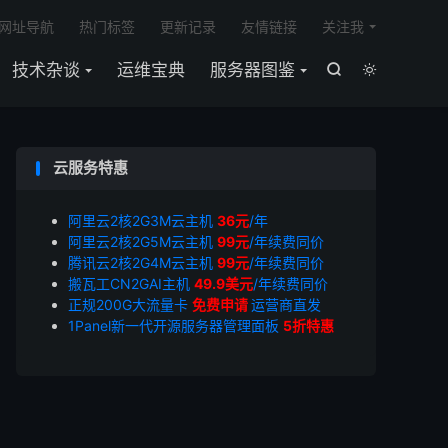

网址导航
热门标签
更新记录
友情链接
关注我
技术杂谈
运维宝典
服务器图鉴


云服务特惠
阿里云2核2G3M云主机
36元
/年
阿里云2核2G5M云主机
99元
/年续费同价
腾讯云2核2G4M云主机
99元
/年续费同价
搬瓦工CN2GAI主机
49.9美元
/年续费同价
正规200G大流量卡
免费申请
运营商直发
1Panel新一代开源服务器管理面板
5折特惠