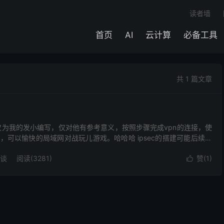
读者墙
首页
AI
云计算
必备工具
共 1 篇文章
仅为我的发小编写，仅对他有参考意义，按照步骤完成vpn的连接，使
，可以愉快的局域网对战玩儿游戏。哈哈哈 ipsec的搭建可能后续会
能在那篇文档中介绍这个文章的背景、来由。 ...
谈
阅读(
3281
)
赞(
1
)
