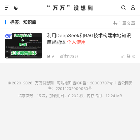




标签：知识库
共 1 篇文章
利用DeepSeek和RAG技术构建本地知识
库智能体
个人使用
AI
阅读(
1785
)
赞(
4
)


© 2020-2026
万万没想到
网站地图
吉ICP备：20003707号-1
吉公网安
备：22012202000060号
请求次数：15 次，加载用时：0.202 秒，内存占用：12.24 MB