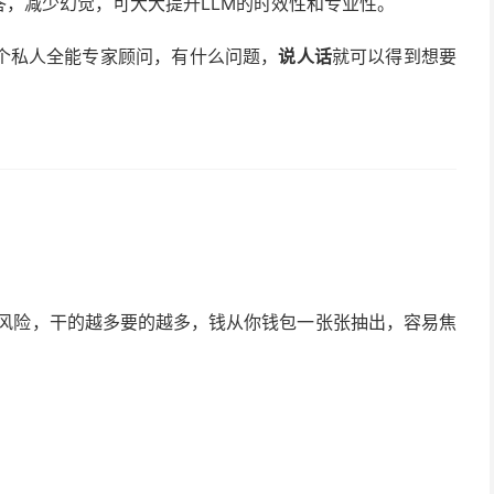
，减少幻觉，可大大提升LLM的时效性和专业性。
一个私人全能专家顾问，有什么问题，
说人话
就可以得到想要
路风险，干的越多要的越多，钱从你钱包一张张抽出，容易焦