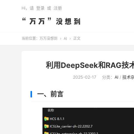
Hi，请
登录
或
注册
当前位置：
万万没想到
AI
正文


利用DeepSeek和RA
2025-02-17
分类：
AI
/
技术
一、前言