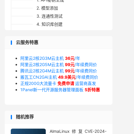
2. 模型添加
3. 连通性测试
4. 知识库创建
5. 知识库使用
家里找的Ollama
云服务特惠
1. bge-m3安装
2. 模型添加
阿里云2核2G3M云主机
36元
/年
阿里云2核2G5M云主机
3. 连通性测试
99元
/年续费同价
腾讯云2核2G4M云主机
99元
/年续费同价
4. 知识库创建
搬瓦工CN2GAI主机
49.9美元
/年续费同价
5. 知识库使用
正规200G大流量卡
免费申请
运营商直发
四、存在的问题
1Panel新一代开源服务器管理面板
5折特惠
随机推荐
AlmaLinux修复CVE-2024-