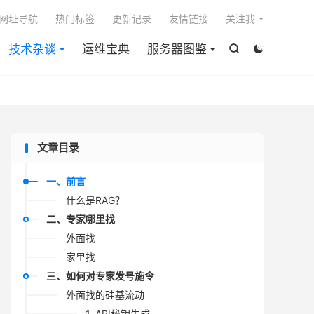

网址导航
热门标签
更新记录
友情链接
关注我
技术杂谈
运维宝典
服务器图鉴


文章目录
一、前言
什么是RAG？
二、专家哪里找
外面找
家里找
三、如何对专家发号施令
外面找的硅基流动
1. API秘钥生成