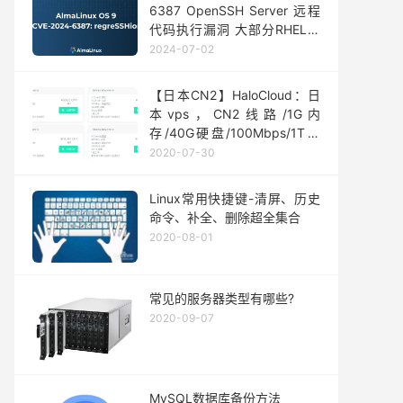
6387 OpenSSH Server 远程
代码执行漏洞 大部分RHEL系
通用
2024-07-02
【日本CN2】HaloCloud：日
本vps，CN2线路/1G内
存/40G硬盘/100Mbps/1T流
量月付55元季付8折
2020-07-30
Linux常用快捷键-清屏、历史
命令、补全、删除超全集合
2020-08-01
常见的服务器类型有哪些?
2020-09-07
MySQL数据库备份方法