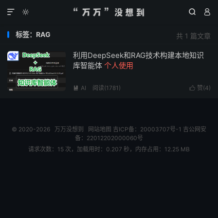




标签：RAG
共 1 篇文章
利用DeepSeek和RAG技术构建本地知识
库智能体
个人使用
AI
阅读(
1781
)
赞(
4
)


© 2020-2026
万万没想到
网站地图
吉ICP备：20003707号-1
吉公网安
备：22012202000060号
请求次数：15 次，加载用时：0.207 秒，内存占用：12.25 MB