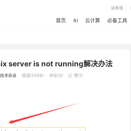
读者墙
首页
AI
云计算
必备工具
server is not running解决办法
技术杂谈
阅读(
5598
)
评论(3)
赞(
1
)
