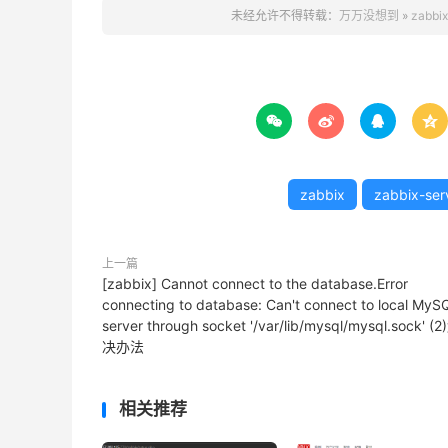
未经允许不得转载：
万万没想到
»
zabbi




zabbix
zabbix-serv
上一篇
[zabbix] Cannot connect to the database.Error
connecting to database: Can't connect to local MyS
server through socket '/var/lib/mysql/mysql.sock' (2
决办法
相关推荐