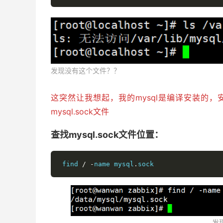
发现没有这个文件？？
这突然让我想起，我的mysql是编译安装的
mysql.sock文件
查找mysql.sock文件位置：
 find 
/
-
name mysql
.
sock
发