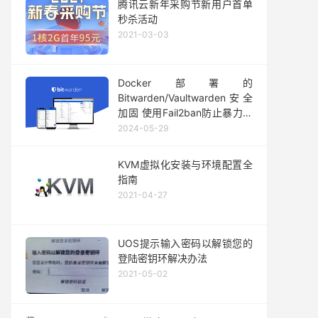
腾讯云新年采购节新用户首单
秒杀活动
2021-03-03
Docker部署的
Bitwarden/Vaultwarden安全
加固 使用Fail2ban防止暴力破
解，自动拉黑封禁爆破者IP
2024-05-29
KVM虚拟化安装与环境配置全
指南
2021-04-27
UOS提示输入密码以解锁您的
登陆密钥环解决办法
2021-05-02