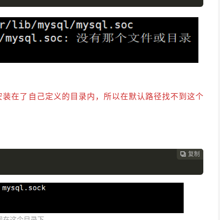
，安装在了自己定义的目录内，所以在默认路径找不到这个
复制
复制
复制
复制
复制





现在这个目录下