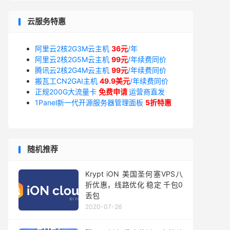
云服务特惠
阿里云2核2G3M云主机
36元
/年
阿里云2核2G5M云主机
99元
/年续费同价
腾讯云2核2G4M云主机
99元
/年续费同价
搬瓦工CN2GAI主机
49.9美元
/年续费同价
正规200G大流量卡
免费申请
运营商直发
1Panel新一代开源服务器管理面板
5折特惠
随机推荐
Krypt iON 美国圣何塞VPS八
折优惠，线路优化 稳定 千包0
丢包
2020-07-26