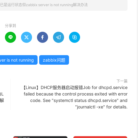
x已是运行状态但zabbix server is not running解决办法
分享到





er is not running
zabbix问题
下一篇
【Linux】DHCP服务器启动报错Job for dhcpd.service
QL
failed because the control process exited with error
)解
code. See "systemctl status dhcpd.service" and
"journalctl -xe" for details.