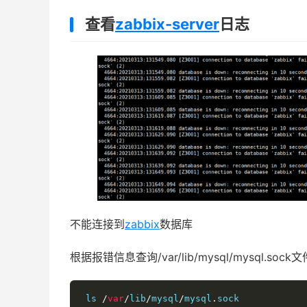
查看
zabbix-server
日志
不能连接到
zabbix
数据库
根据报错信息查询/var/lib/mysql/mysql.sock文
 ls 
/
var
/
lib
/
mysql
/
mysql
.
sock