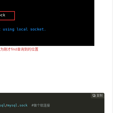
为刚才find查询到的位置
复制
复制
复制



sql
/
mysql
.
sock  
#做个软连接