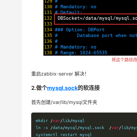
将这个路径改
重启zabbix-server 解决！
2.做个
mysql.sock
的软连接
首先创建/var/lib/mysql文件夹
mkdir 
/
var
/
lib
/
mysql

ln 
-
s 
/
data
/
mysql
/
mysql
.
sock  
/
var
/
lib
/
my
systemctl restart mysql