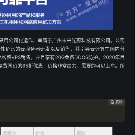
，采用公司化运作，率属于广州未来光蔚科技有限公司。公司
高性价比的云服务器研发以及销售，并引导云计算在国内普
A线路VPS销售，并且享有20G免费DDOS防护。2020年目
续费同价的85折优惠，价格非常给力，需要的可以上车。所
复制
复制
复制
复制




）
流量/月
价格
链接