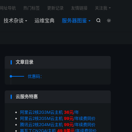

网址导航
热门标签
更新记录
友情链接
关注我
技术杂谈
运维宝典
服务器图鉴


文章目录
优惠码：
云服务特惠
阿里云2核2G3M云主机
36元
/年
阿里云2核2G5M云主机
99元
/年续费同价
腾讯云2核2G4M云主机
99元
/年续费同价
搬瓦工CN2GAI主机
49.9美元
/年续费同价