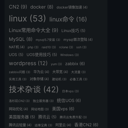
CN2
(9)
docker
(8)
docker镜像加速
(4)
linux
(53)
linux命令
(16)
Linux常用命令大全
(9)
Linux技巧
(5)
MySQL
(8)
mysql首次登陆
(4)
mysql5.7安装
(3)
NAT机
(4)
php
(3)
raid10
(3)
rclone
(3)
ssh
(3)
UOS
(5)
UOS使用技巧
(5)
Windows
(3)
wordpress
(12)
zabbix
(6)
yum
(3)
华为云
(4)
大带宽
(4)
zabbix问题
(3)
大流量
(3)
对象存储
(4)
实用工具
(3)
建站机
(3)
必备工具
(3)
技术杂谈
(42)
日本vps
(3)
统信UOS
(6)
洛杉矶CN2
(3)
独立服务器
(3)
美国vps
(6)
网站优化
(4)
网站地图
(3)
美国服务器
(5)
腾讯云
(5)
腾讯云免费升配
(3)
香港CN2
(6)
腾讯云轻量
(4)
阿里云
(4)
运维宝典
(3)