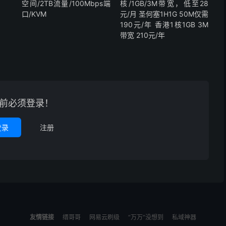
空间/2TB流量/100Mbps端
核/1GB/3M带宽，低至28
口/KVM
元/月 圣何塞1H1G 50M仅需
190元/年 香港1核1GB 3M
带宽 210元/年
前必须登录！
登录
注册
友情链接
缙哥哥
网易云刷级
“万万”没想到
私域神器