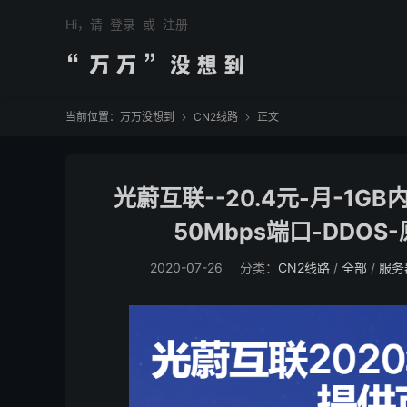
Hi，请
登录
或
注册
当前位置：
万万没想到
CN2线路
正文


光蔚互联--20.4元-月-1GB内
50Mbps端口-DDOS-
2020-07-26
分类：
CN2线路
/
全部
/
服务