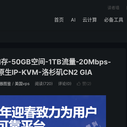
读者墙
首页
AI
云计算
必备工具
存-50GB空间-1TB流量-20Mbps-
原生IP-KVM-洛杉矶CN2 GIA
器图鉴
/
美国vps
阅读(
720
)
评论(0)
赞(
2
)
