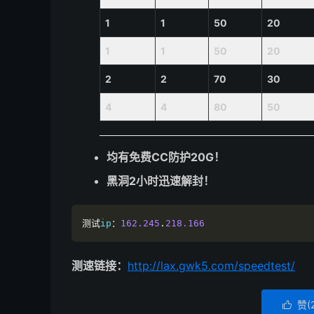
1
1
50
20
1
1
50
20
2
2
70
30
4
4
80
50
均有免费CC防护20G！
黑洞2小时迅速解封！
测试
ip
：
162.245
.
218.166
测速链接：
http://lax.gwk5.com/speedtest/
赞(
