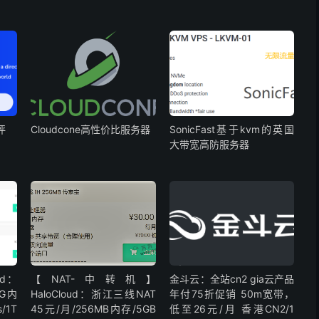
评
Cloudcone高性价比服务器
SonicFast基于kvm的英国
大带宽高防服务器
ud：
【NAT-中转机】
金斗云：全站cn2 gia云产品
1G内
HaloCloud：浙江三线NAT
年付75折促销 50m宽带，
/1T
45元/月/256MB内存/5GB
低至26元/月 香港CN2/1