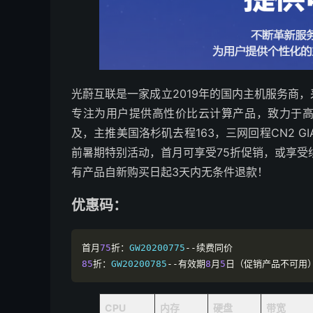
光蔚互联是一家成立2019年的国内主机服务商
专注为用户提供高性价比云计算产品，致力于
及，主推美国洛杉矶去程163，三网回程CN2 GI
前暑期特别活动，首月可享受75折促销，或享受
有产品自新购买日起3天内无条件退款！
优惠码：
首月
75
折：
GW20200775
--续费同价
85
折：
GW20200785
--有效期
8
月
5
日（促销产品不可用
CPU
内存
硬盘
带宽