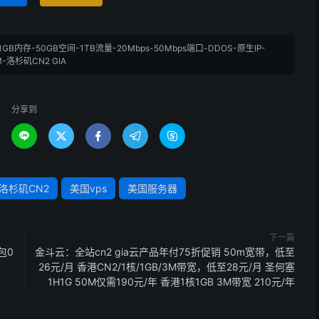
1GB内存-50GB空间-1TB流量-20Mbps-50Mbps端口-DDOS-原生IP-
M-洛杉矶CN2 GIA
分享到





洛杉矶CN2
美国vps
美国服务器
下一篇
包0
金斗云：全站cn2 gia云产品年付75折促销 50m宽带，低至
26元/月 香港CN2/1核/1GB/3M带宽，低至28元/月 圣何塞
1H1G 50M仅需190元/年 香港1核1GB 3M带宽 210元/年