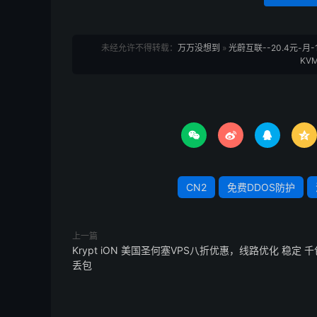
未经允许不得转载：
万万没想到
»
光蔚互联--20.4元-月-
KV




CN2
免费DDOS防护
上一篇
Krypt iON 美国圣何塞VPS八折优惠，线路优化 稳定 千
丢包