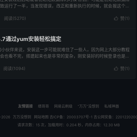
致运行了一半，当发现错误，改正和重新执行的时候，就会报这个错
的data目录已经有数据了，不能再直接继续进行初...
阅读(
5270
)
赞(
1
)

L5.7通过yum安装轻松搞定
L的小伙伴来说，安装这一步可能就难住了一些人，因为网上大部分教程
会也看不完，搭建起来也是非常的复杂，刚安装好的时候登录也是个
大家分享一下最简单的mysql安装方式： yu...
阅读(
1094
)
赞(
1
)

友情链接
缙哥哥
网易云刷级
“万万”没想到
私域神器
0-2026
万万没想到
网站地图
吉ICP备：20003707号-1
吉公网安备：220122020
请求次数：15 次，加载用时：0.204 秒，内存占用：12.30 MB