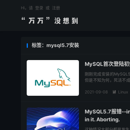
Hi，请
登录
或
注册
标签：mysql5.7安装
MySQL首次登陆
刚刚完成安装的MySQL5.7
但是不知为何，死活不成
个临时密码，可以用作登录
2021-09-08
Linux

MySQL5.7报错--initi
in it. Aborting.
这种情况大部分都是发生