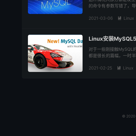
的命令有参数写错了，导
误，意思是： mysql中
2021-03-06
Linux

Linux安装MySQ
对于一些刚接触MySQ
都是很长的篇幅，一时半
大问题，那么今天万万就来跟
2021-02-25
Linux

© 202