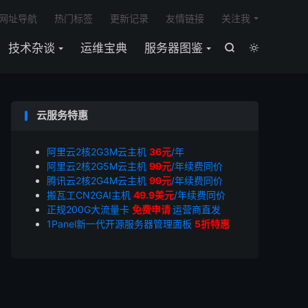

网址导航
热门标签
更新记录
友情链接
关注我
技术杂谈
运维宝典
服务器图鉴


云服务特惠
阿里云2核2G3M云主机
36元
/年
阿里云2核2G5M云主机
99元
/年续费同价
腾讯云2核2G4M云主机
99元
/年续费同价
搬瓦工CN2GAI主机
49.9美元
/年续费同价
正规200G大流量卡
免费申请
运营商直发
1Panel新一代开源服务器管理面板
5折特惠