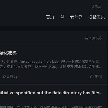
读者墙
首页
AI
云计算
必备工具
共 3 篇文章
初始化密码
，想着使用mysql_secure_installation进行一下初始化安全配置，
功，这让我直接放弃，换下一种方法。 刚刚安装的MySQL会生成一
并进行初始化操作...
阅读(
958
)
赞(
1
)

alize specified but the data directory has files
在安装过后启动或者初始化数据库的时候 原因：可能是初始化数据库