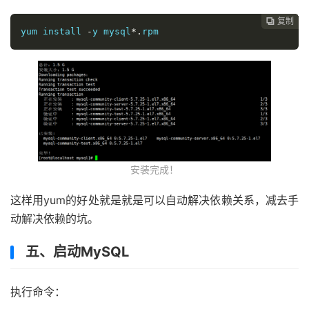
复制
复制
复制
复制
复制
复制
复制
复制








yum install 
-
y mysql
*.
rpm
安装完成！
这样用yum的好处就是就是可以自动解决依赖关系，减去手
动解决依赖的坑。
五、启动MySQL
执行命令：