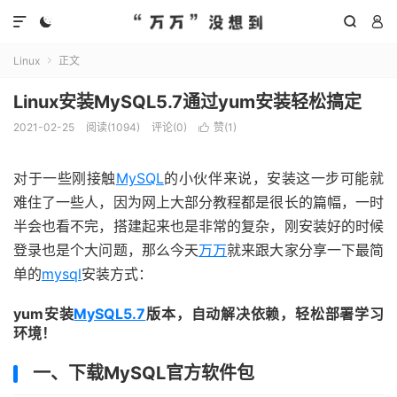




Linux
正文

Linux安装MySQL5.7通过yum安装轻松搞定
2021-02-25
阅读(
1094
)
评论(0)
赞(
1
)

对于一些刚接触
MySQL
的小伙伴来说，安装这一步可能就
难住了一些人，因为网上大部分教程都是很长的篇幅，一时
半会也看不完，搭建起来也是非常的复杂，刚安装好的时候
登录也是个大问题，那么今天
万万
就来跟大家分享一下最简
单的
mysql
安装方式：
yum安装
MySQL5.7
版本，自动解决依赖，轻松部署学习
环境！
一、下载MySQL官方软件包