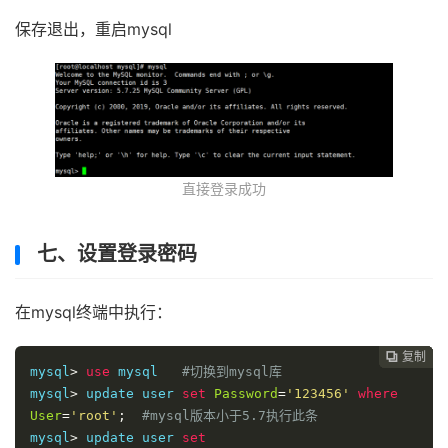
保存退出，重启mysql
直接登录成功
七、设置登录密码
在mysql终端中执行：
复制
复制
复制
复制
复制





mysql
>
use
 mysql   
#切换到mysql库
mysql
>
 update user 
set
Password
=
'123456'
where
User
=
'root'
;
#mysql版本小于5.7执行此条
mysql
>
 update user 
set