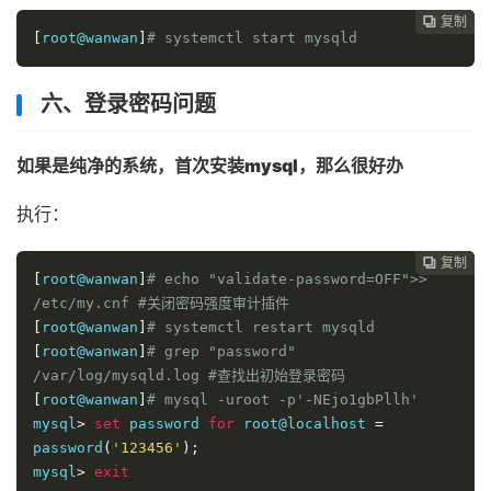
复制
复制
复制
复制
复制
复制
复制







[
root@wanwan
]
# systemctl start mysqld
六、登录密码问题
如果是纯净的系统，首次安装mysql，那么很好办
执行：
复制
复制
复制
复制
复制
复制






[
root@wanwan
]
# echo "validate-password=OFF">> 
/etc/my.cnf #关闭密码强度审计插件
[
root@wanwan
]
# systemctl restart mysqld
[
root@wanwan
]
# grep "password" 
/var/log/mysqld.log #查找出初始登录密码
[
root@wanwan
]
# mysql -uroot -p'-NEjo1gbPllh'
mysql
>
set
 password 
for
 root@localhost 
=
password
(
'123456'
);
mysql
>
exit