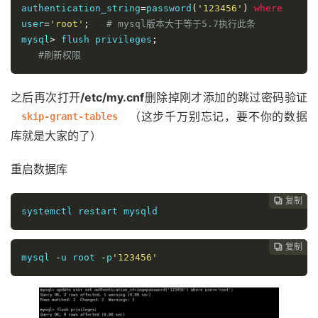
authentication_string
=
password
(
'123456'
)
where
user
=
'root'
;
# mysql版本大于等于5.7执行此条
mysql
>
 flush privileges
;
#刷新权限
之后再次打开
/etc/my.cnf
删除掉刚才添加的跳过密码验证
（这步千万别忘记，要不你的数据
skip-grant-tables
库就是大家的了）
重启数据库
复制
复制
复制
复制




systemctl restart mysqld
复制
复制
复制



mysql 
-
u root 
-
p
'123456'