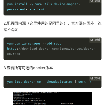
复制
复制
复制
复制
复制
复制
复制
复制
复制
复制
复制
复制












yum install 
-
y yum
-
utils device
-
mapper
-
persistent
-
data lvm2
2.配置国内源（这里使用的是阿里的），官方源在国外，连
接不稳定
复制
复制
复制
复制
复制
复制
复制
复制
复制
复制
复制











yum
-
config
-
manager 
--
add
-
repo 
https
:
//download.docker.com/linux/centos/docker-
ce.repo
3.查看所有可选的docker版本
复制
复制
复制
复制
复制
复制
复制
复制
复制
复制










yum list docker
-
ce 
--
showduplicates 
|
 sort 
-
r