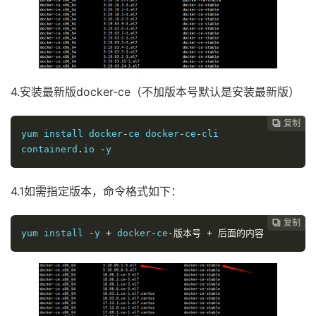
4.安装最新版docker-ce（不加版本号默认是安装最新版）
复制
复制
复制
复制
复制
复制
复制
复制
复制









yum install docker
-
ce docker
-
ce
-
cli 
containerd
.
io 
-
y
4.1如需指定版本，命令格式如下：
复制
复制
复制
复制
复制
复制
复制
复制








yum install 
-
y 
+
 docker
-
ce
-版本号
+
后面的内容