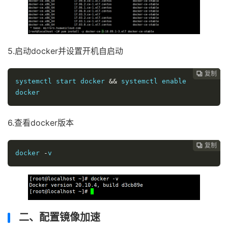
5.启动docker并设置开机自启动
复制
复制
复制
复制
复制
复制
复制







systemctl start docker 
&&
 systemctl enable  
docker
6.查看docker版本
复制
复制
复制
复制
复制
复制






docker 
-
v
二、配置镜像加速