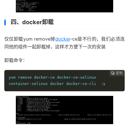
四、docker卸载
仅仅卸载yum remove掉
docker
-ce是不行的，我们必须连
同他的组件一起卸载掉，这样才方便下一次的安装
卸载命令：
复制
复制
复制



yum remove docker
-
ce docker
-
ce
-
selinux 
container
-
selinux docker docker
-
ce
-
cli  
-
y 