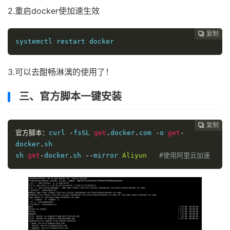
2.重启docker使加速生效
复制
复制
复制
复制
复制





systemctl restart docker
3.可以去酣畅淋漓的使用了！
三、官方脚本一键安装
复制
复制
复制
复制




官方脚本：
curl 
-
fsSL 
get
.
docker
.
com 
-
o 
get
-
docker
.
sh

sh 
get
-
docker
.
sh 
--
mirror 
Aliyun
#使用阿里云加速