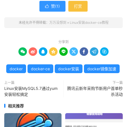
赞(
1
)
打赏

未经允许不得转载：
万万没想到
»
Linux安装docker-ce教程
分享到









docker
docker-ce
docker安装
docker镜像加速
上一篇
下一篇
Linux安装MySQL5.7通过yum
腾讯云新年采购节新用户首单秒
安装轻松搞定
杀活动
相关推荐