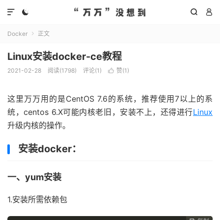




Docker
正文

Linux安装docker-ce教程
2021-02-28
阅读(
1798
)
评论(1)
赞(
1
)

这里万万用的是CentOS 7.6的系统，推荐使用7以上的系
统，centos 6.X可能内核老旧，安装不上，还得进行
Linux
升级内核的操作。
安装docker：
一、yum安装
1.安装所需依赖包