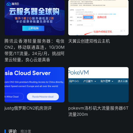
腾讯云香港轻量服务器：电信
天翼云创建双栈云主机
CN2，移动联通直连，1G/30M
带宽/1T流量，24元/月，挑战阿
里云轻量，良心云是真香
justg俄罗斯CN2机房测评
pokevm洛杉矶大流量服务器6T
流量200m
评论
抢沙发