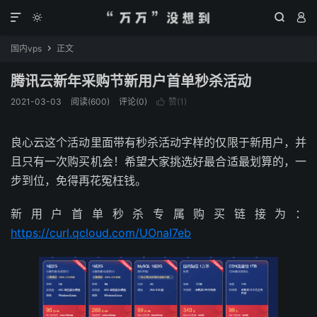




国内vps
正文

腾讯云新年采购节新用户首单秒杀活动
2021-03-03
阅读(
600
)
评论(0)
赞(
1
)

良心云这个活动里面带有秒杀活动字样的仅限于新用户，并
且只有一次购买机会！希望大家挑选好最合适最划算的，一
步到位，免得再花冤枉钱。
新用户首单秒杀专属购买链接为：
https://curl.qcloud.com/UOnaI7eb