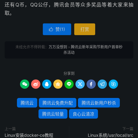
还有Q币，QQ公仔，腾讯会员等众多奖品等着大家来抽
取。
赞(
1
)
打赏

未经允许不得转载：
万万没想到
»
腾讯云新年采购节新用户首单秒
杀活动
分享到









腾讯云
腾讯云免费升配
腾讯云新用户秒杀
腾讯云轻量
良心云清凉
上一篇
下一篇
Linux安装docker-ce教程
Linux系统/usr/local/src