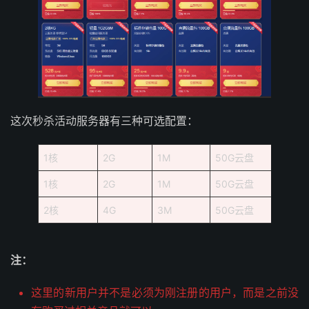
这次秒杀活动服务器有三种可选配置：
1核
2G
1M
50G云盘
1核
2G
1M
50G云盘
2核
4G
3M
50G云盘
注：
这里的新用户并不是必须为刚注册的用户，而是之前没