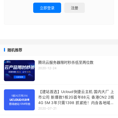
立即登录
注册
随机推荐
腾讯云服务器限时秒杀低至两位数
2020-12-24
【建站首选】Ucloud快捷云主机 国内大厂 上
市公司 新爆款1核2G首年88元 香港CN2 2核
4G 5M 3年只需1398 抓紧抢！内含各地域测
试ip
2020-07-21