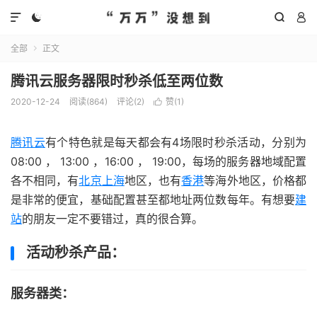




全部
正文

腾讯云服务器限时秒杀低至两位数
2020-12-24
阅读(
864
)
评论(2)
赞(
1
)

腾讯云
有个特色就是每天都会有4场限时秒杀活动，分别为
08:00 ， 13:00 ，16:00 ， 19:00，每场的服务器地域配置
各不相同，有
北京上海
地区，也有
香港
等海外地区，价格都
是非常的便宜，基础配置甚至都地址两位数每年。有想要
建
站
的朋友一定不要错过，真的很合算。
活动秒杀产品：
服务器类：