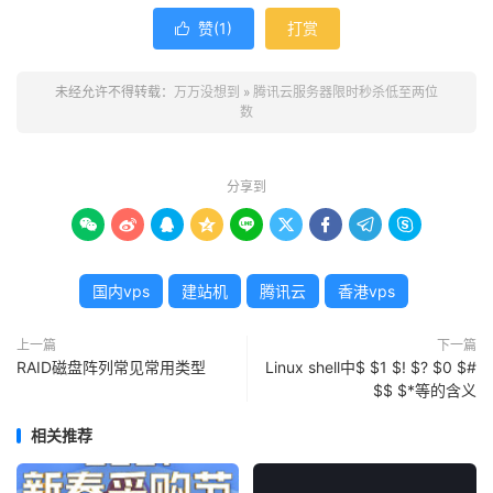
赞(
1
)
打赏

未经允许不得转载：
万万没想到
»
腾讯云服务器限时秒杀低至两位
数
分享到









国内vps
建站机
腾讯云
香港vps
上一篇
下一篇
RAID磁盘阵列常见常用类型
Linux shell中$ $1 $! $? $0 $#
$$ $*等的含义
相关推荐