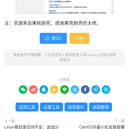
注：资源来自果核剥壳，感谢果壳剥壳的大佬。
赞(
3
)
打赏

未经允许不得转载：
万万没想到
»
桌面整理工具Fences 让你的桌面
更整洁
分享到









实用工具
必备工具
效率提升
桌面整理
上一篇
下一篇
Linux根目录空间不足，追加分
CentOS8最小化安装部署