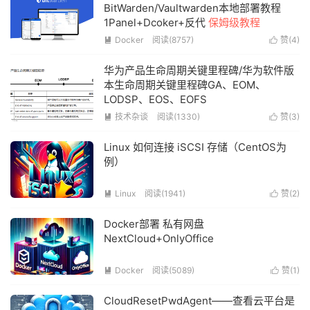
BitWarden/Vaultwarden本地部署教程
1Panel+Dcoker+反代
保姆级教程
Docker
阅读(
8757
)
赞(
4
)


华为产品生命周期关键里程碑/华为软件版
本生命周期关键里程碑GA、EOM、
LODSP、EOS、EOFS
技术杂谈
阅读(
1330
)
赞(
3
)


Linux 如何连接 iSCSI 存储（CentOS为
例）
Linux
阅读(
1941
)
赞(
2
)


Docker部署 私有网盘
NextCloud+OnlyOffice
Docker
阅读(
5089
)
赞(
1
)


CloudResetPwdAgent——查看云平台是