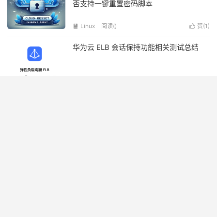
否支持一键重置密码脚本
Linux
阅读(
)
赞(
1
)


华为云 ELB 会话保持功能相关测试总结
云计算
阅读(
)
赞(
2
)


ESXI7.0升级过程记录
最佳实践
技术杂谈
阅读(
)
赞(
1
)


Windows UWP Lookback（环回）问题解
决
技术杂谈
阅读(
)
赞(
1
)


Linux搭建高可信邮件服务器