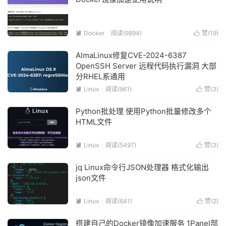
Docker
阅读(
9894
)
赞(
19
)


AlmaLinux修复CVE-2024-6387
OpenSSH Server 远程代码执行漏洞 大部
分RHEL系通用
Linux
阅读(
961
)
赞(
3
)


Python批处理 使用Python批量修改多个
HTML文件
Linux
阅读(
5497
)
赞(
3
)


jq Linux命令行JSON处理器 格式化输出
json文件
Linux
阅读(
641
)
赞(
2
)


搭建自己的Docker镜像加速服务 1Panel部