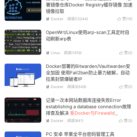
署镜像仓库Docker Registry缓存镜像 加速
镜像拉取
Docker
阅读(
12244
)
赞(
15
)


OpenWrt/Linux使用arp-scan工具定时自
动刷新arp表
Linux
阅读(
1919
)
赞(
2
)


Docker部署的Bitwarden/Vaultwarden安
全加固 使用Fail2ban防止暴力破解，自动
拉黑封禁爆破者IP
Docker
阅读(
6349
)
赞(
2
)


记录一次本网站数据库连接失败Error
establishing a database connection故障
排查及解决
系Docker与Firewalld
Iptables冲突导致
Docker
阅读(
841
)
赞(
3
)


PC 安卓 苹果全平台密码管理工具