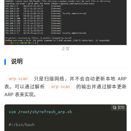
正常
说明
只是扫描网络，并不会自动更新本地 ARP
arp-scan
表。可以通过解析
的输出并通过脚本更新
arp-scan
ARP 表来实现。
复制
复制
复制
复制
复制
复制
复制
复制
复制
复制
复制











vim 
/
root
/
sh
/
refresh_arp
.
sh

#!/bin/bash