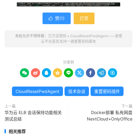
赞(
1
)
打赏

未经允许不得转载：
万万没想到
»
CloudResetPwdAgent——查看
云平台是否支持一键重置密码脚本
分享到









CloudResetPwdAgent
技术杂谈
重置密码插件
上一篇
下一篇
华为云 ELB 会话保持功能相关
Docker部署 私有网盘
测试总结
NextCloud+OnlyOffice
相关推荐