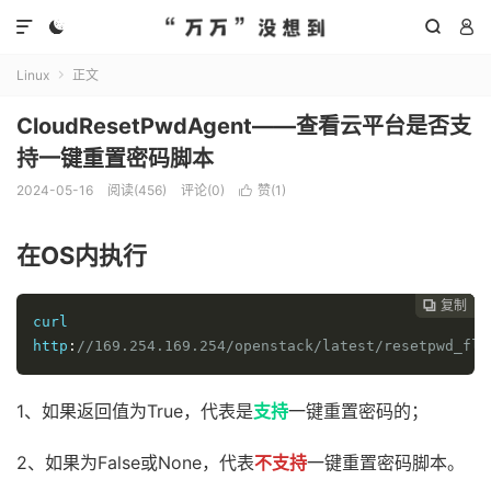




Linux
正文

CloudResetPwdAgent——查看云平台是否支
持一键重置密码脚本
2024-05-16
阅读(
456
)
评论(0)
赞(
1
)

在OS内执行
复制
复制
复制



curl 
http
:
//169.254.169.254/openstack/latest/resetpwd_fla
1、如果返回值为True，代表是
支持
一键重置密码的；
2、如果为False或None，代表
不支持
一键重置密码脚本。