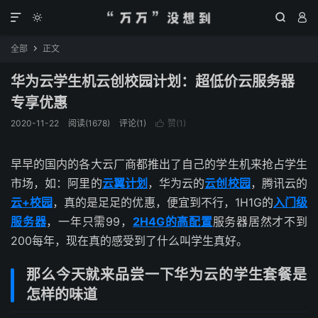




全部
正文

华为云学生机云创校园计划：超低价云服务器
专享优惠
2020-11-22
阅读(
1678
)
评论(1)
赞(
1
)

早早的国内的各大云厂商都推出了自己的学生机来抢占学生
市场，如：阿里的
云翼计划
，华为云的
云创校园
，腾讯云的
云+校园
，真的是足足的优惠，便宜到不行，1H1G的
入门级
服务器
，一年只需99，
2H4G的高配置
服务器居然才不到
200每年，现在真的感受到了什么叫学生真好。
那么今天就来品尝一下华为云的学生套餐是
怎样的味道