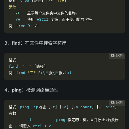
格式：
tree 
[路径]
[
/F] [/A]

参数：

   /
F   
显示每个文件夹中文件的名称。
/
A   
使用
 ASCII 
字符，而不使用扩展字符。
例：
tree D
:
/
f
3、
find：
在文件中搜索字符串
复制
复制
复制
复制
复制
复制






格式：
find  
"  "
[路径]
例：
find 
"工"
 E
:
\日
报
\日
报.
txt
4、
ping：
检测网络连通性
复制
复制
复制
复制
复制





格式：
ping  ip
地址
[-
t
]
[-
a
]
[-
n count
]
[-
l size
]
参数：
-
t
：
         ping 
指定的主机，直到停止;若要停
止
-
请键入
 ctrl 
+
 c
