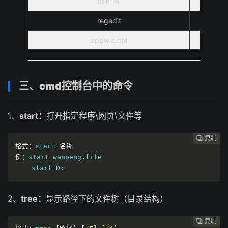
control
regedit
appwiz.cpl
三、cmd控制台中的命令
1、
start：
打开指定程序\网页\文件等
复制
复制
复制
复制
复制
复制
复制
复制








格式：
start 
名称
例：
start wanpeng
.
life

    start D
:
2、
tree：
显示路径下的文件树（目录结构）
复制
复制
复制
复制
复制
复制
复制






