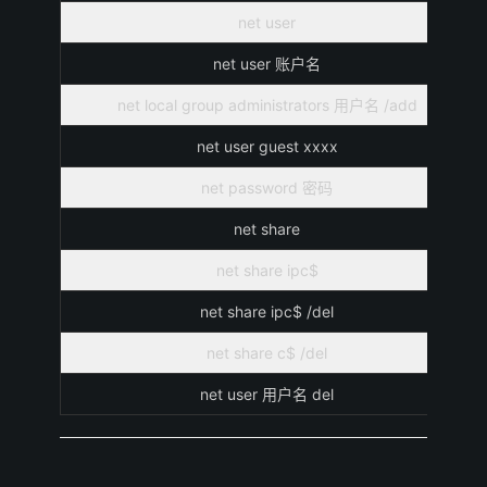
net user
net user 账户名
net local group administrators 用户名 /add
net user guest xxxx
net password 密码
net share
net share ipc$
net share ipc$ /del
net share c$ /del
net user 用户名 del