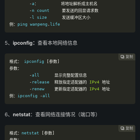
-
a
：
将地址解析成主机名
-
n count     
要发送的回显请求数
-
l size      
发送缓冲区大小
例：
ping wanpeng
.
life
5、
ipconfig：
查看本地网络信息
复制
复制
复制
复制




格式：
 ipconfig 
[参数]
参数：
-
all      
显示完整配置信息
-
release  
释放指定适配器的
IPv4
地址
-
renew    
更新指定适配器的
IPv4
地址
例：
ipconfig 
-
all
6、
netstat
：查看网络连接情况（端口等）
复制
复制
复制



格式：
netstat 
[参数]
参数：